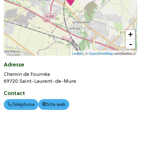
+
-
Leaflet
| ©
OpenStreetMap
contributors ©
Adresse
Chemin de Fournéa
69720
Saint-Laurent-de-Mure
Contact
Téléphone
Site web