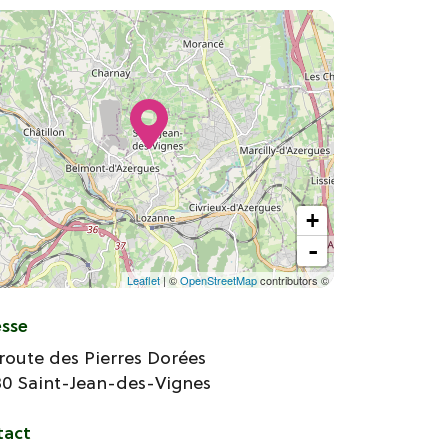
+
-
Leaflet
| ©
OpenStreetMap
contributors ©
esse
route des Pierres Dorées
80
Saint-Jean-des-Vignes
tact