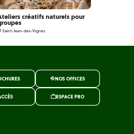
Ateliers créatifs naturels pour
Atelier 
groupes
Saint-Jea
Saint-Jean-des-Vignes
OCHURES
NOS OFFICES
ACCÈS
ESPACE PRO