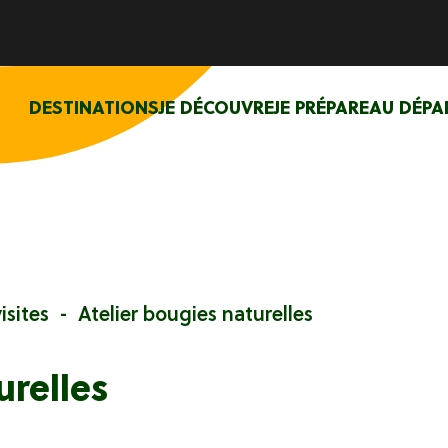
DESTINATIONS
JE DÉCOUVRE
JE PRÉPARE
AU DÉPA
isites
Atelier bougies naturelles
urelles