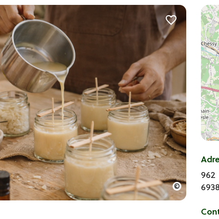
Adr
962 
693
Con