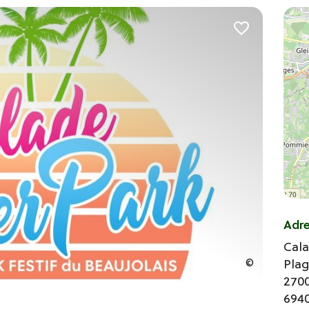
Adr
Cal
Pla
2700
694