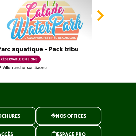
Parc aquatique - Pack tribu
Parc aqu
RÉSERVABLE EN LIGNE
RÉSERVABLE 
Villefranche-sur-Saône
Villefranc
OCHURES
NOS OFFICES
ACCÈS
ESPACE PRO