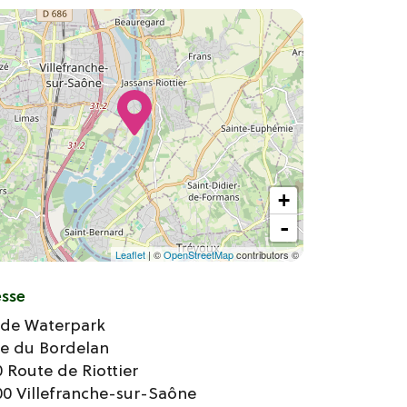
+
-
Leaflet
| ©
OpenStreetMap
contributors ©
esse
ade Waterpark
ge du Bordelan
 Route de Riottier
00
Villefranche-sur-Saône