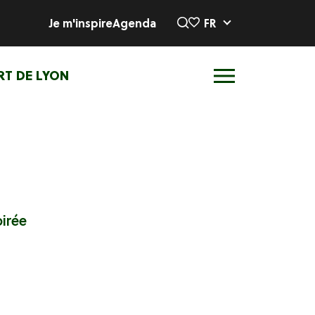
Je m'inspire
Agenda
FR
RT DE LYON
oirée