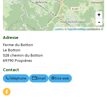
+
-
Leaflet
| ©
OpenStreetMap
contributors ©
Adresse
Ferme du Botton
Le Botton
528 chemin du Botton
69790
Propières
Contact
Téléphone
Email
Site web