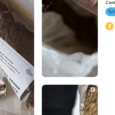
Con
T