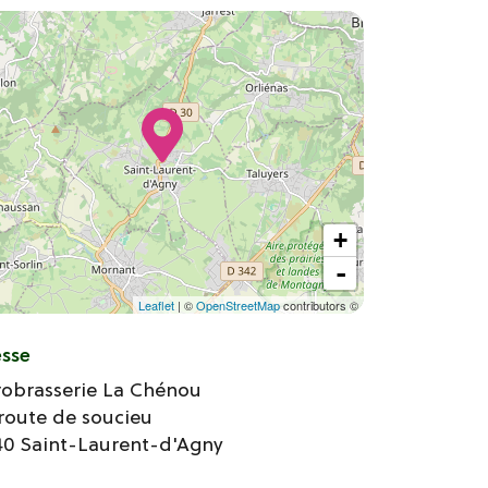
+
-
Leaflet
| ©
OpenStreetMap
contributors ©
esse
robrasserie La Chénou
route de soucieu
40
Saint-Laurent-d'Agny