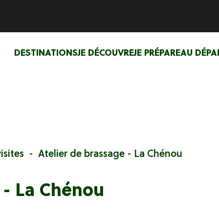
DESTINATIONS
JE DÉCOUVRE
JE PRÉPARE
AU DÉPA
isites
Atelier de brassage - La Chénou
e - La Chénou