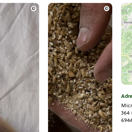
Adr
Mic
364 
694