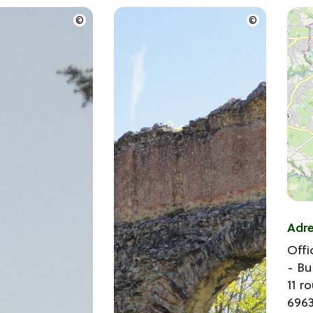
Adr
Offi
- B
11 r
696