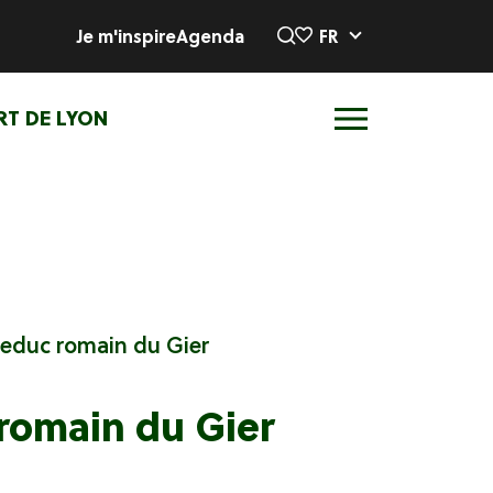
Je m'inspire
Agenda
FR
RT DE LYON
ueduc romain du Gier
 romain du Gier