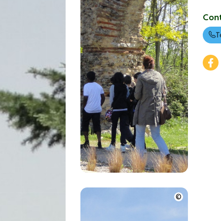
Con
T