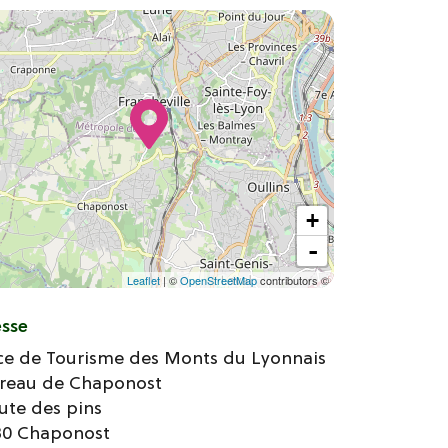
+
-
Leaflet
| ©
OpenStreetMap
contributors ©
esse
ce de Tourisme des Monts du Lyonnais
ureau de Chaponost
oute des pins
30
Chaponost