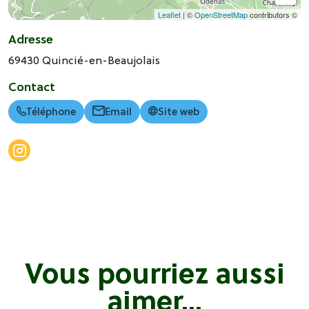
Leaflet
| ©
OpenStreetMap
contributors ©
Adresse
69430
Quincié-en-Beaujolais
Contact
Téléphone
Email
Site web
Vous pourriez aussi
aimer...