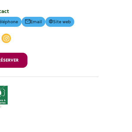
tact
éléphone
Email
Site web
RÉSERVER