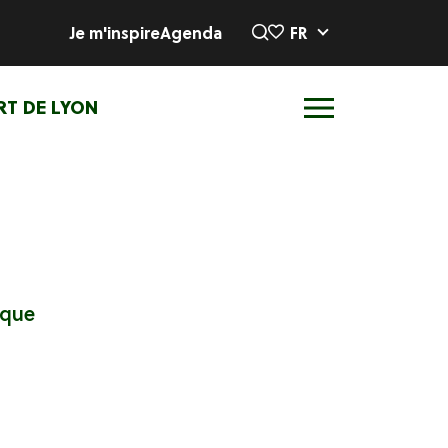
Je m'inspire
Agenda
FR
RT DE LYON
ique