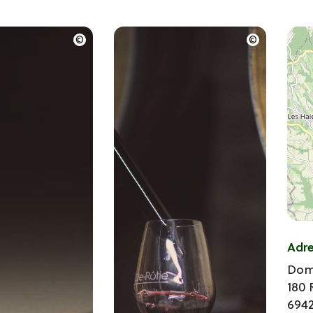
Adr
Dom
180
694