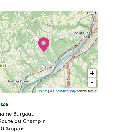
+
-
Leaflet
| ©
OpenStreetMap
contributors ©
esse
aine Burgaud
 Route du Champin
20
Ampuis