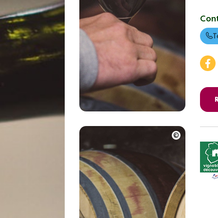
Con
T