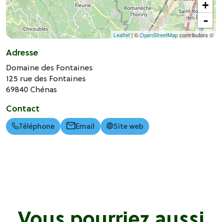
+
-
Leaflet
| ©
OpenStreetMap
contributors ©
Adresse
Domaine des Fontaines
125 rue des Fontaines
69840
Chénas
Contact
Téléphone
Email
Site web
Vous pourriez aussi