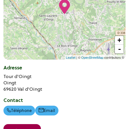
+
-
Leaflet
| ©
OpenStreetMap
contributors ©
Adresse
Tour d'Oingt
Oingt
69620
Val d'Oingt
Contact
Téléphone
Email