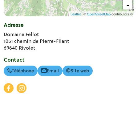
-
Leaflet
| ©
OpenStreetMap
contributors ©
Adresse
Domaine Fellot
1051 chemin de Pierre-Filant
69640
Rivolet
Contact
Téléphone
Email
Site web