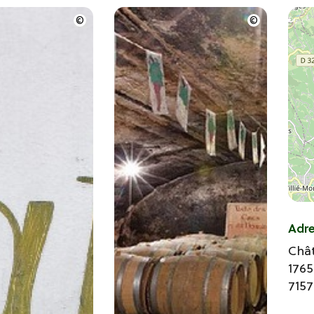
Adr
Chât
1765
715