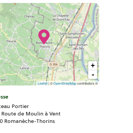
+
-
Leaflet
| ©
OpenStreetMap
contributors ©
esse
eau Portier
 Route de Moulin à Vent
70
Romanèche-Thorins