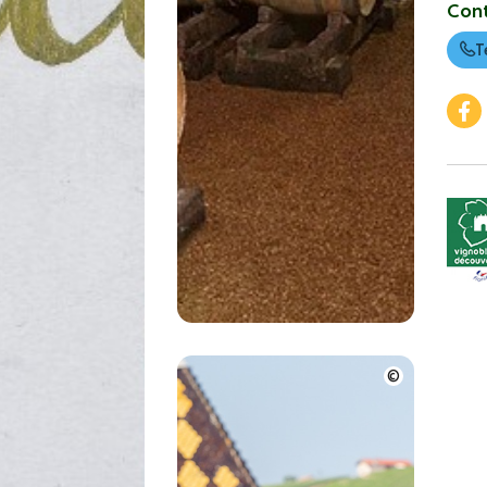
Con
T