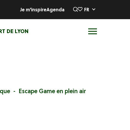
Je m'inspire
Agenda
FR
RT DE LYON
ique
Escape Game en plein air