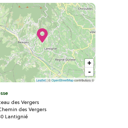
+
-
Leaflet
| ©
OpenStreetMap
contributors ©
esse
teau des Vergers
Chemin des Vergers
30
Lantignié