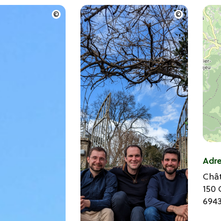
Adr
Châ
150 
694