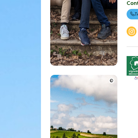
Con
T