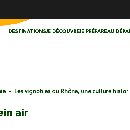
DESTINATIONS
JE DÉCOUVRE
JE PRÉPARE
AU DÉPA
ie
Les vignobles du Rhône, une culture histor
in air