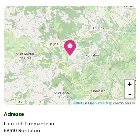
+
-
Leaflet
| ©
OpenStreetMap
contributors ©
Adresse
Lieu-dit Tiremanteau
69510
Rontalon