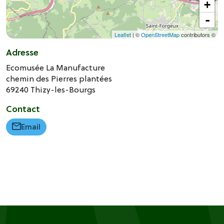
+
-
Leaflet
| ©
OpenStreetMap
contributors ©
Adresse
Ecomusée La Manufacture
chemin des Pierres plantées
69240
Thizy-les-Bourgs
Contact
Email