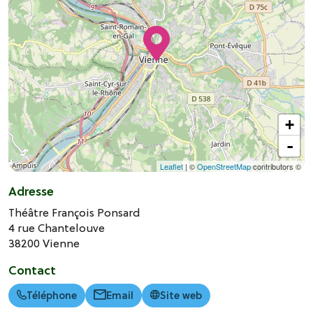
+
-
Leaflet
| ©
OpenStreetMap
contributors ©
Adresse
Théâtre François Ponsard
4 rue Chantelouve
38200
Vienne
Contact
Téléphone
Email
Site web