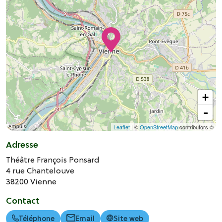
+
-
Leaflet
| ©
OpenStreetMap
contributors ©
Adresse
Théâtre François Ponsard
4 rue Chantelouve
38200
Vienne
Contact
Téléphone
Email
Site web