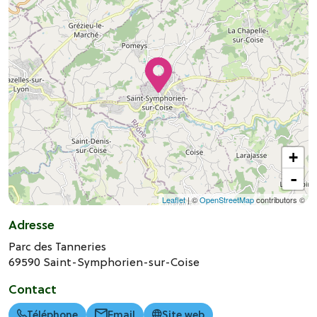
+
-
Leaflet
| ©
OpenStreetMap
contributors ©
Adresse
Parc des Tanneries
69590
Saint-Symphorien-sur-Coise
Contact
Téléphone
Email
Site web