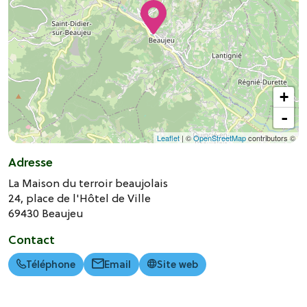
+
-
Leaflet
| ©
OpenStreetMap
contributors ©
Adresse
La Maison du terroir beaujolais
24, place de l'Hôtel de Ville
69430
Beaujeu
Contact
Téléphone
Email
Site web