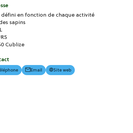
esse
 défini en fonction de chaque activité
des sapins
L
URS
50
Cublize
tact
éléphone
Email
Site web