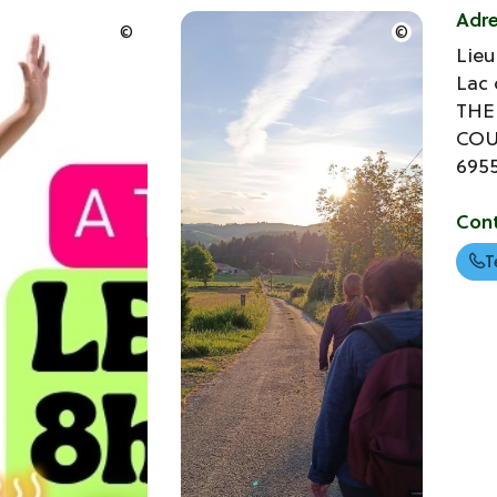
Adr
Lieu
Lac 
THE
CO
695
Con
T