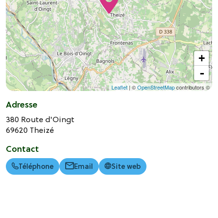
+
-
Leaflet
| ©
OpenStreetMap
contributors ©
Adresse
380 Route d'Oingt
69620
Theizé
Contact
Téléphone
Email
Site web