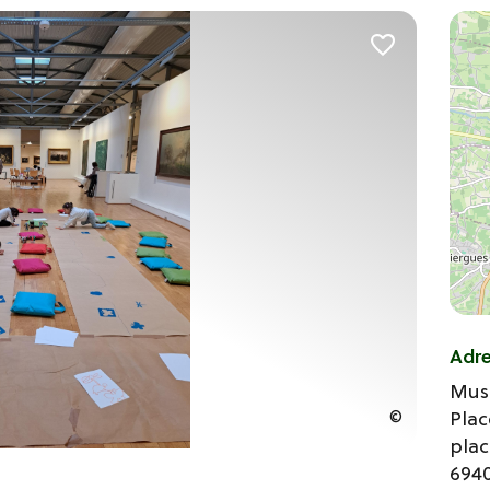
Adr
Mus
Pla
plac
694