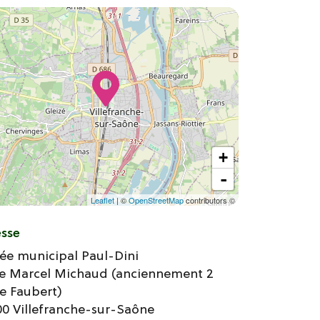
+
-
Leaflet
| ©
OpenStreetMap
contributors ©
esse
ée municipal Paul-Dini
ce Marcel Michaud (anciennement 2
e Faubert)
00
Villefranche-sur-Saône