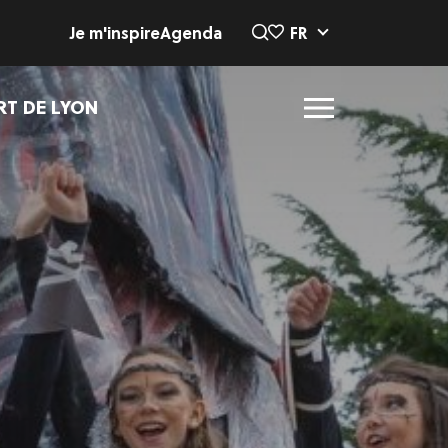
Je m'inspire
Agenda
FR
RT DE LYON