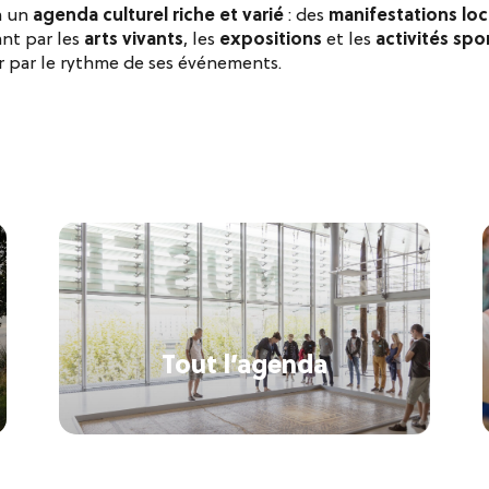
à un
agenda culturel riche et varié
: des
manifestations loc
ant par les
arts vivants
, les
expositions
et les
activités spor
 par le rythme de ses événements.
Tout l’agenda