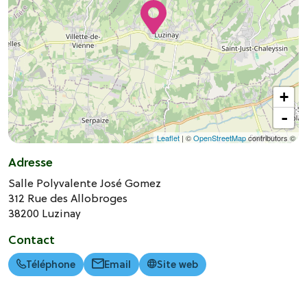
+
-
Leaflet
| ©
OpenStreetMap
contributors ©
Adresse
Salle Polyvalente José Gomez
312 Rue des Allobroges
38200
Luzinay
Contact
Téléphone
Email
Site web