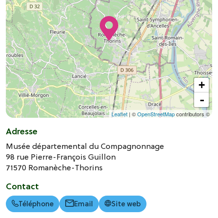
+
-
Leaflet
| ©
OpenStreetMap
contributors ©
Adresse
Musée départemental du Compagnonnage
98 rue Pierre-François Guillon
71570
Romanèche-Thorins
Contact
Téléphone
Email
Site web