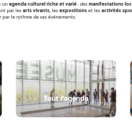
à un
agenda culturel riche et varié
: des
manifestations loc
ant par les
arts vivants
, les
expositions
et les
activités spor
 par le rythme de ses événements.
Tout l’agenda