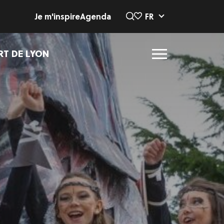
Je m'inspire
Agenda
FR
RT DE LYON