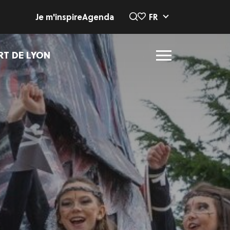
Je m'inspire
Agenda
FR
RT DE LYON