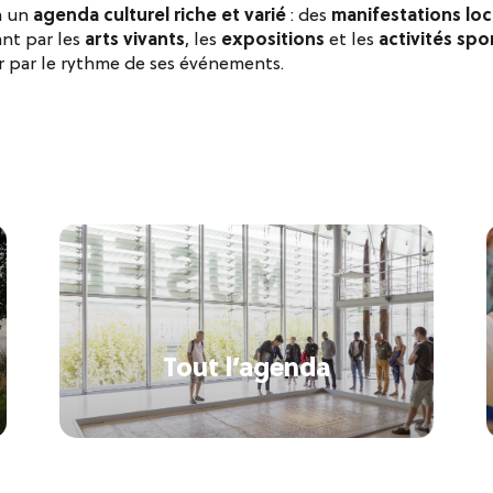
à un
agenda culturel riche et varié
: des
manifestations loc
ant par les
arts vivants
, les
expositions
et les
activités spor
 par le rythme de ses événements.
Tout l’agenda