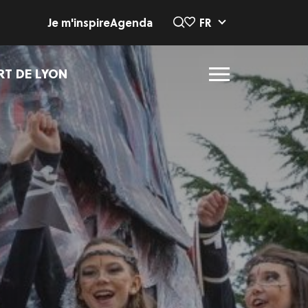
Je m'inspire
Agenda
FR
RT DE LYON