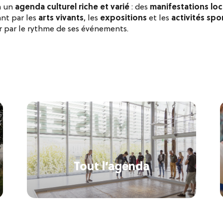
à un
agenda culturel riche et varié
: des
manifestations loc
ant par les
arts vivants
, les
expositions
et les
activités spor
 par le rythme de ses événements.
Tout l’agenda