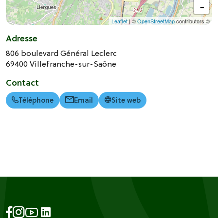
-
Leaflet
| ©
OpenStreetMap
contributors ©
Adresse
806 boulevard Général Leclerc
69400
Villefranche-sur-Saône
Contact
Téléphone
Email
Site web