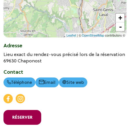
+
-
Leaflet
| ©
OpenStreetMap
contributors ©
Adresse
Lieu exact du rendez-vous précisé lors de la réservation
69630
Chaponost
Contact
Téléphone
Email
Site web
RÉSERVER