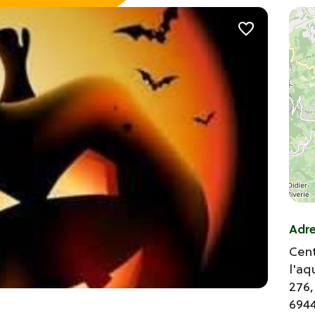
Adr
Cent
l'a
276,
694