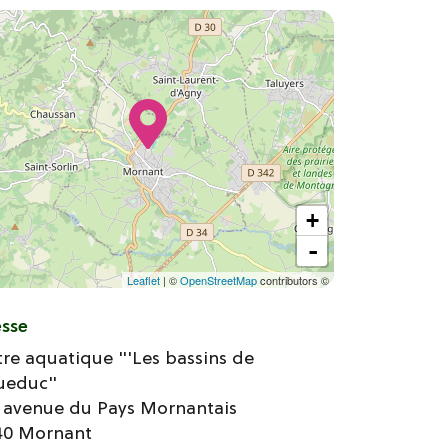
+
-
Leaflet
| ©
OpenStreetMap
contributors ©
esse
re aquatique "'Les bassins de
queduc"
 avenue du Pays Mornantais
40
Mornant