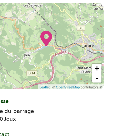
+
-
Leaflet
| ©
OpenStreetMap
contributors ©
esse
e du barrage
70
Joux
tact