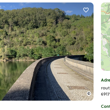
Adr
rout
691
Con