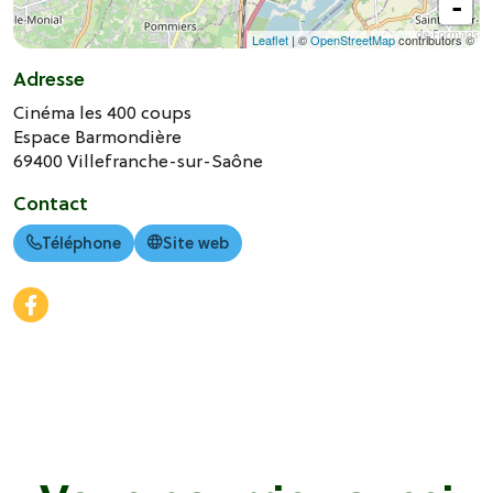
-
Leaflet
| ©
OpenStreetMap
contributors ©
Adresse
Cinéma les 400 coups
Espace Barmondière
69400
Villefranche-sur-Saône
Contact
Téléphone
Site web