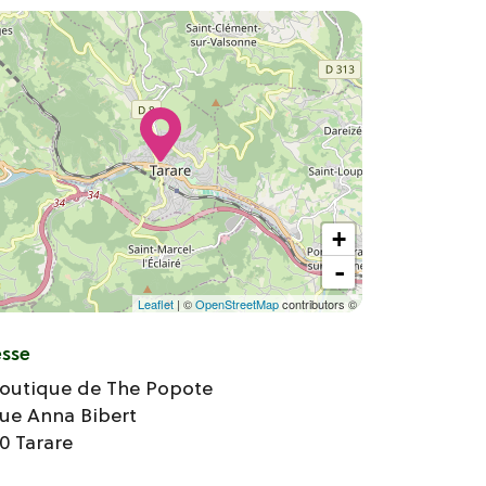
+
-
Leaflet
| ©
OpenStreetMap
contributors ©
esse
Boutique de The Popote
ue Anna Bibert
70
Tarare