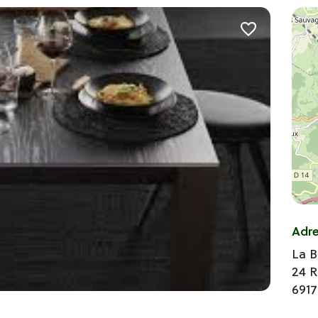
Adr
La 
24 R
691