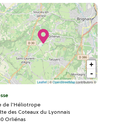
+
-
Leaflet
| ©
OpenStreetMap
contributors ©
esse
e de l'Héliotrope
Rte des Coteaux du Lyonnais
30
Orliénas