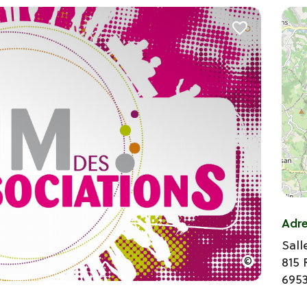
Adr
Sall
815 
695