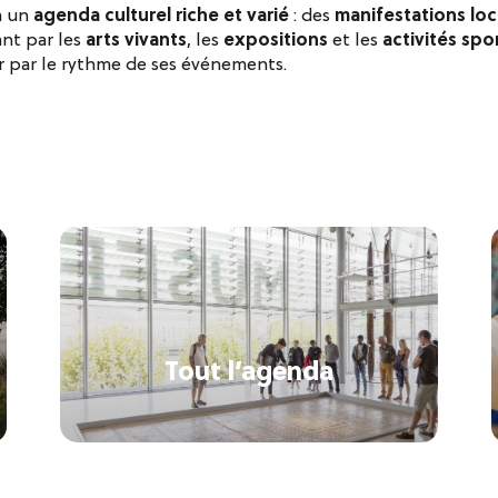
à un
agenda culturel riche et varié
: des
manifestations loc
ant par les
arts vivants
, les
expositions
et les
activités spor
 par le rythme de ses événements.
Tout l’agenda