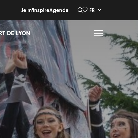
Je m'inspire
Agenda
FR
RT DE LYON