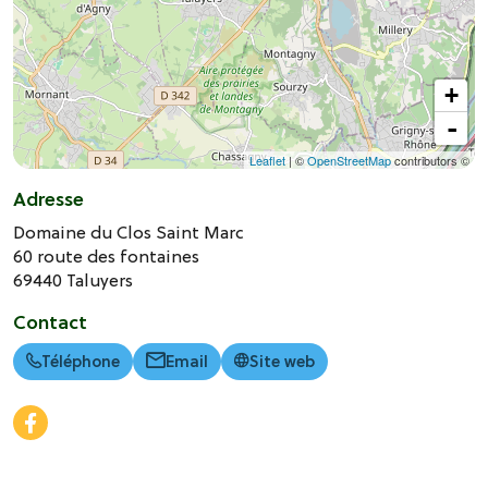
+
-
Leaflet
| ©
OpenStreetMap
contributors ©
Adresse
Domaine du Clos Saint Marc
60 route des fontaines
69440
Taluyers
Contact
Téléphone
Email
Site web