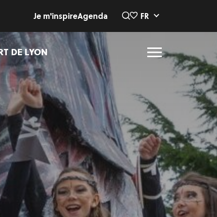
Je m'inspire
Agenda
FR
RT DE LYON