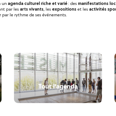
à un
agenda culturel riche et varié
: des
manifestations loc
ant par les
arts vivants
, les
expositions
et les
activités spor
 par le rythme de ses événements.
Tout l’agenda