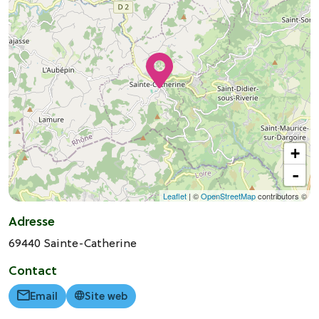
+
-
Leaflet
| ©
OpenStreetMap
contributors ©
Adresse
69440
Sainte-Catherine
Contact
Email
Site web