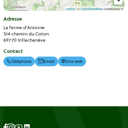
-
Leaflet
| ©
OpenStreetMap
contributors ©
Adresse
La ferme d'Antoine
314 chemin du Coton
69770
Villechenève
Contact
Téléphone
Email
Site web