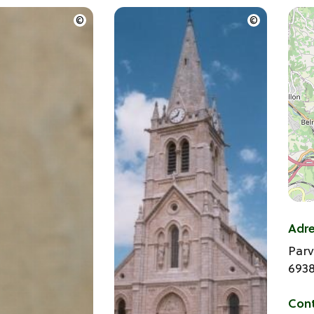
Adr
Parv
693
Con