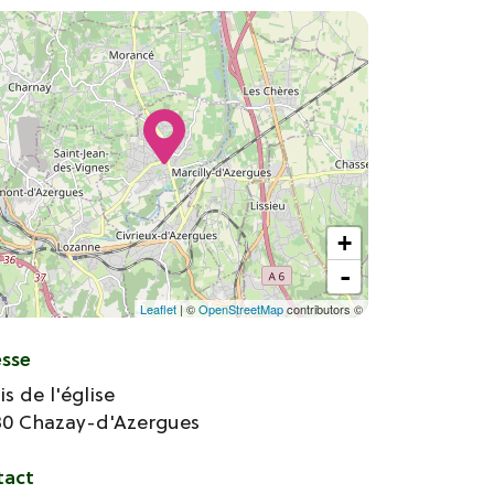
+
-
Leaflet
| ©
OpenStreetMap
contributors ©
esse
is de l'église
80
Chazay-d'Azergues
tact