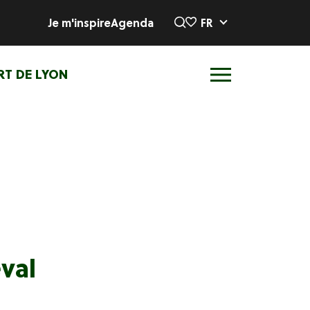
Je m'inspire
Agenda
FR
RT DE LYON
val