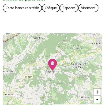
Carte bancaire/crédit
Chèque
Espèces
Virement
+
-